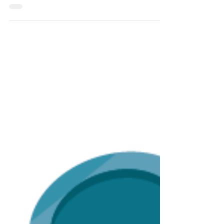
PILATES DEDICATO A RAGAZZI/E di 11/12/13
anni, il Giovedì alle ore 16.30 Contattaci per...