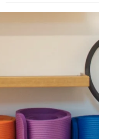
1 mar 2021
Tempo di lettura: 1 min
Novità di Marzo
Il team del VBStudio si allarga! Sono lieta di
annunciare la collaborazione con Federica
Patrinicola - @mangiarebene_sentirsibene -...