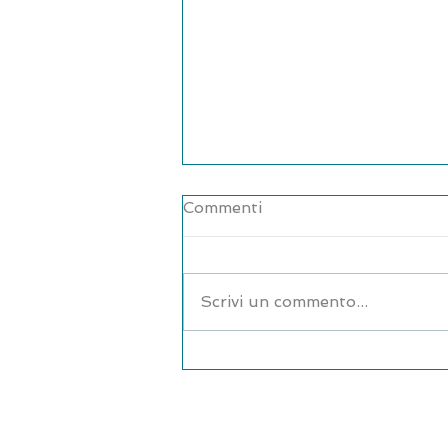
Commenti
Scrivi un commento...
Incontro con la biologa-
nutrizionista