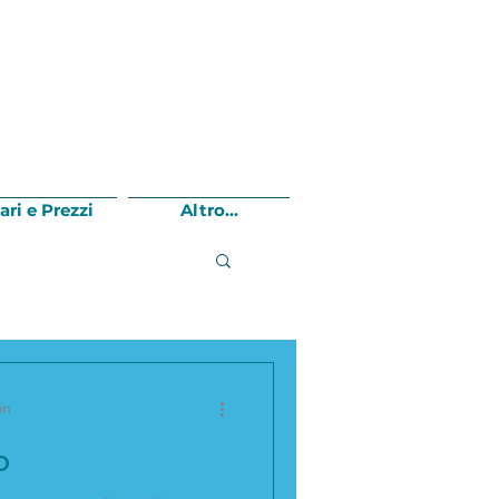
ari e Prezzi
Altro...
in
o