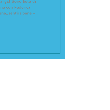
larga! Sono lieta di
one con Federica
ne_sentirsibene -...
 Milano