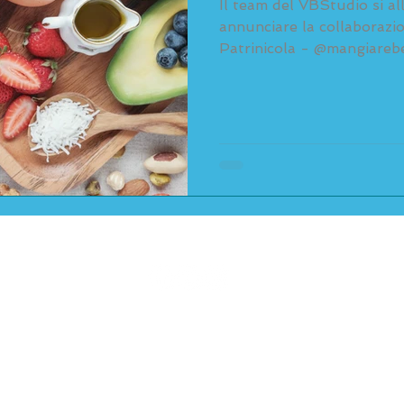
Il team del VBStudio si al
annunciare la collaborazi
Patrinicola - @mangiarebe
Seguici su
o Pilates - +39 3791128598 - Via Leon Battista Alberti, 10 - 20149
P.IVA 07681950965
© all rights reserved |
Privacy policy
|
Cookie policy